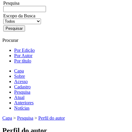
Pesquisa
Escopo da Busca
Procurar
Por Edição
Por Autor
Por título
Capa
Sobre
Acesso
Cadastro
Pesquisa
Atual
Anteriores
Notícias
Capa
>
Pesquisa
>
Perfil do autor
Perfil do autor