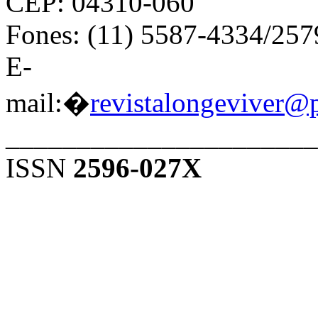
CEP: 04310-060
Fones: (11) 5587-4334/25
E-
mail:�
revistalongeviver@
______________________
ISSN
2596-027X