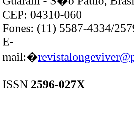
Guarani - S�o Paulo, Brasi
CEP: 04310-060
Fones: (11) 5587-4334/25
E-
mail:�
revistalongeviver@
______________________
ISSN
2596-027X