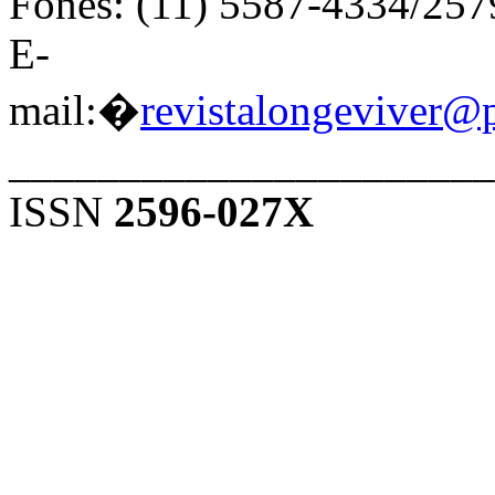
Fones: (11) 5587-4334/25
E-
mail:�
revistalongeviver@
______________________
ISSN
2596-027X