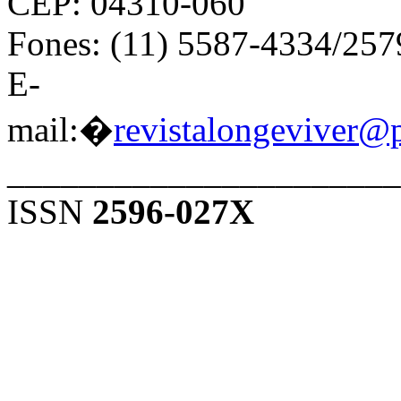
CEP: 04310-060
Fones: (11) 5587-4334/25
E-
mail:�
revistalongeviver@
______________________
ISSN
2596-027X