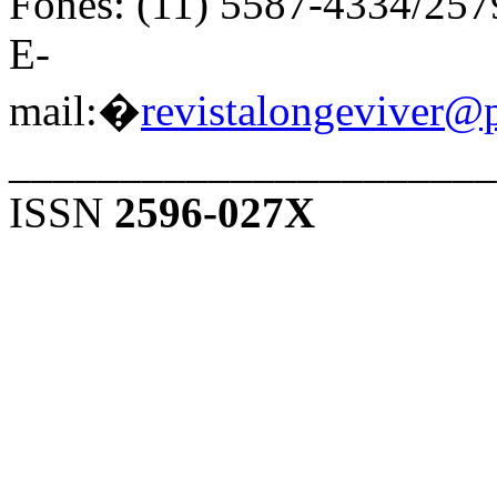
Fones: (11) 5587-4334/25
E-
mail:�
revistalongeviver@
______________________
ISSN
2596-027X