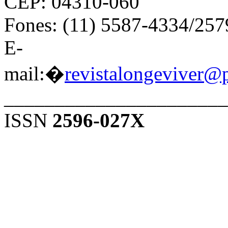
CEP: 04310-060
Fones: (11) 5587-4334/25
E-
mail:�
revistalongeviver@
______________________
ISSN
2596-027X