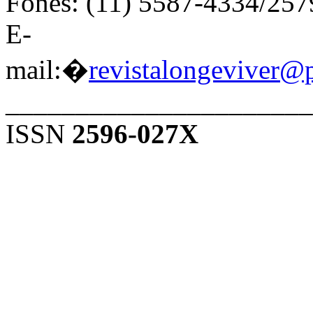
Fones: (11) 5587-4334/25
E-
mail:�
revistalongeviver@
______________________
ISSN
2596-027X