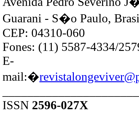
Avenida Pedro Severino J�n
Guarani - S�o Paulo, Brasi
CEP: 04310-060
Fones: (11) 5587-4334/25
E-
mail:�
revistalongeviver@
______________________
ISSN
2596-027X