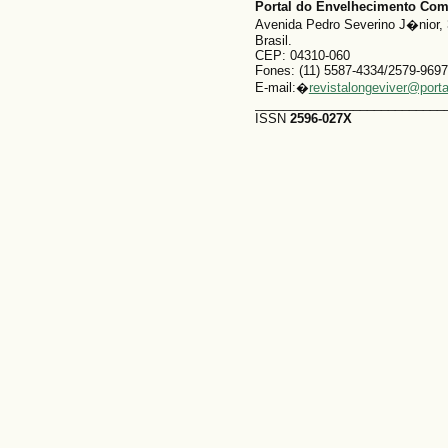
Portal do Envelhecimento Co
Avenida Pedro Severino J�nior, 
Brasil.
CEP: 04310-060
Fones: (11) 5587-4334/2579-9697
E-mail:�
revistalongeviver@port
___________________________
ISSN
2596-027X