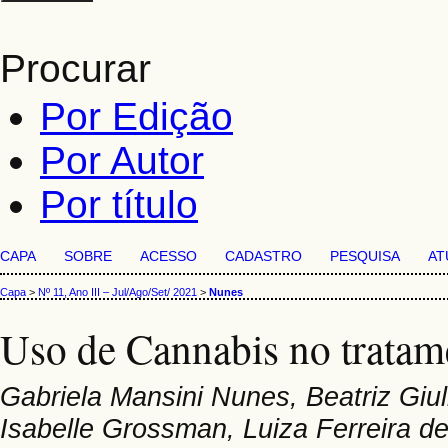
Procurar
Por Edição
Por Autor
Por título
CAPA
SOBRE
ACESSO
CADASTRO
PESQUISA
AT
Capa
>
Nº 11, Ano III – Jul/Ago/Set/ 2021
>
Nunes
Uso de Cannabis no tratam
Gabriela Mansini Nunes, Beatriz Giu
Isabelle Grossman, Luiza Ferreira de 