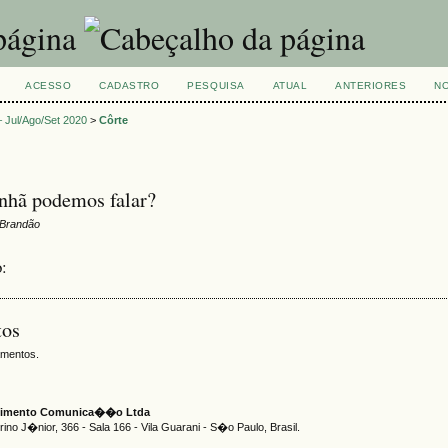
ACESSO
CADASTRO
PESQUISA
ATUAL
ANTERIORES
NO
 – Jul/Ago/Set 2020
>
Côrte
nhã podemos falar?
a Brandão
o:
tos
amentos.
ecimento Comunica��o Ltda
no J�nior, 366 - Sala 166 - Vila Guarani - S�o Paulo, Brasil.