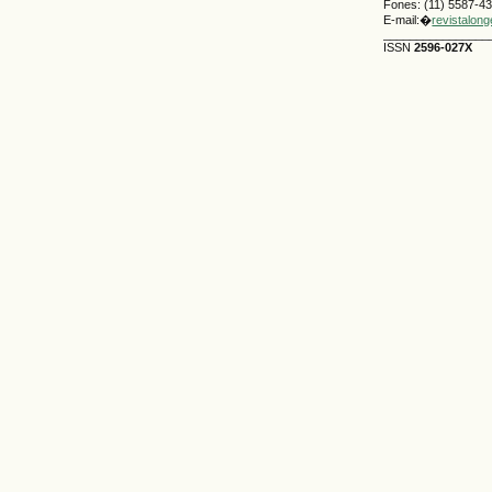
Fones: (11) 5587-4
E-mail:�
revistalon
________________
ISSN
2596-027X