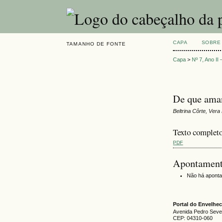
CAPA
SOBRE
TAMANHO DE FONTE
Capa
>
Nº 7, Ano II
De que ama
Beltrina Côrte, Ver
Texto complet
PDF
Apontamen
Não há apont
Portal do Envelh
Avenida Pedro Severi
CEP: 04310-060