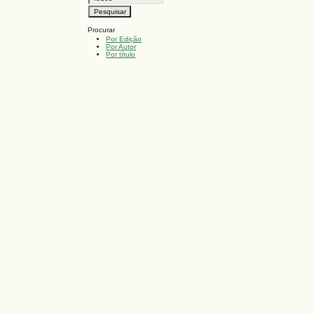
Procurar
Por Edição
Por Autor
Por título