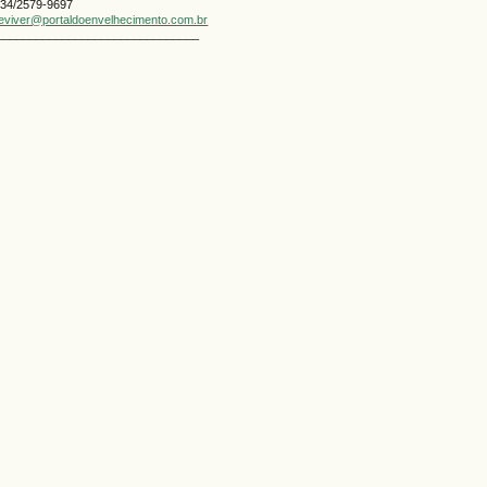
334/2579-9697
geviver@portaldoenvelhecimento.com.br
_______________________________