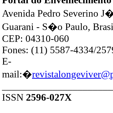
Avenida Pedro Severino J�n
Guarani - S�o Paulo, Brasi
CEP: 04310-060
Fones: (11) 5587-4334/25
E-
mail:�
revistalongeviver@
______________________
ISSN
2596-027X