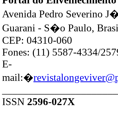
Avenida Pedro Severino J�n
Guarani - S�o Paulo, Brasi
CEP: 04310-060
Fones: (11) 5587-4334/25
E-
mail:�
revistalongeviver@
______________________
ISSN
2596-027X