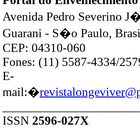
Avenida Pedro Severino J�n
Guarani - S�o Paulo, Brasi
CEP: 04310-060
Fones: (11) 5587-4334/25
E-
mail:�
revistalongeviver@
______________________
ISSN
2596-027X