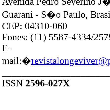
Avenida Pedro Severino J�n
Guarani - S�o Paulo, Brasi
CEP: 04310-060
Fones: (11) 5587-4334/25
E-
mail:�
revistalongeviver@
______________________
ISSN
2596-027X