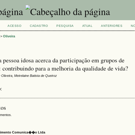
ACESSO
CADASTRO
PESQUISA
ATUAL
ANTERIORES
NO
>
Oliveira
a pessoa idosa acerca da participação em grupos de
: contribuindo para a melhoria da qualidade de vida?
 Oliveira, Meirelaine Batista de Queiroz
o:
tos
amentos.
ecimento Comunica��o Ltda