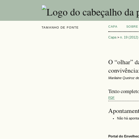
CAPA
SOBRE
TAMANHO DE FONTE
Capa
>
n. 19 (2012)
O “olhar” d
convivência
Marilaine Queiroz de
Texto complet
PDF
Apontamen
Não há apont
Portal do Envelh