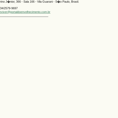
no J�nior, 366 - Sala 166 - Vila Guarani - S�o Paulo, Brasil.
334/2579-9697
geviver@portaldoenvelhecimento.com.br
_______________________________