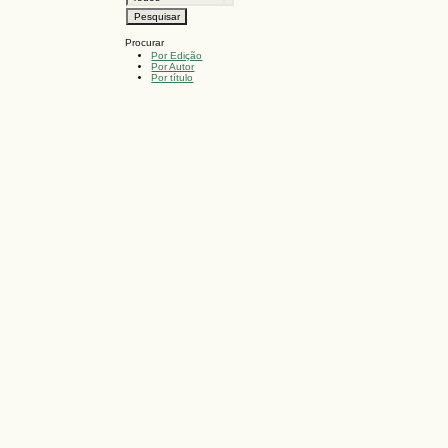
Procurar
Por Edição
Por Autor
Por título