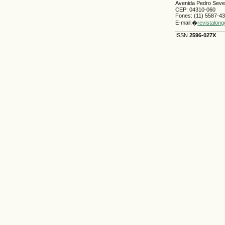
Avenida Pedro Severi
CEP: 04310-060
Fones: (11) 5587-4
E-mail:�
revistalon
________________
ISSN
2596-027X