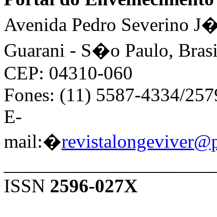
Avenida Pedro Severino J�n
Guarani - S�o Paulo, Brasi
CEP: 04310-060
Fones: (11) 5587-4334/25
E-
mail:�
revistalongeviver@
______________________
ISSN
2596-027X