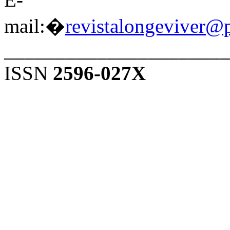
mail:�
revistalongeviver@
______________________
ISSN
2596-027X