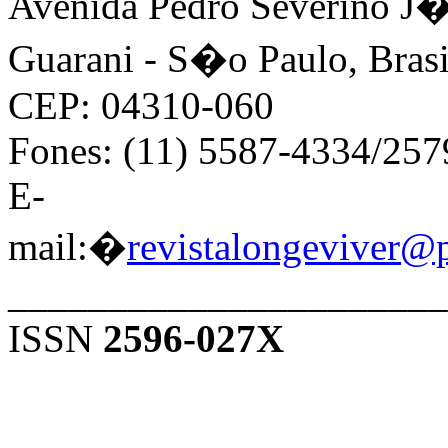
Avenida Pedro Severino J�n
Guarani - S�o Paulo, Brasi
CEP: 04310-060
Fones: (11) 5587-4334/25
E-
mail:�
revistalongeviver@
______________________
ISSN
2596-027X