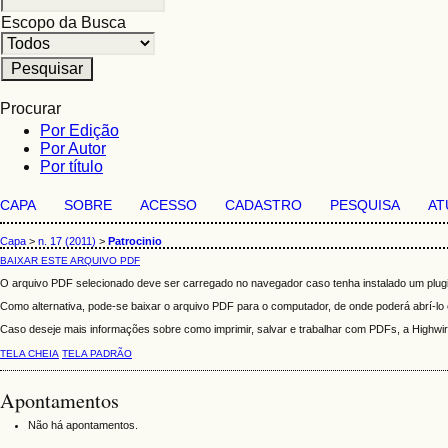
Escopo da Busca
Procurar
Por Edição
Por Autor
Por título
CAPA
SOBRE
ACESSO
CADASTRO
PESQUISA
AT
Capa
>
n. 17 (2011)
>
Patrocinio
BAIXAR ESTE ARQUIVO PDF
O arquivo PDF selecionado deve ser carregado no navegador caso tenha instalado um plugi
Como alternativa, pode-se baixar o arquivo PDF para o computador, de onde poderá abrí-lo c
Caso deseje mais informações sobre como imprimir, salvar e trabalhar com PDFs, a Highw
TELA CHEIA
TELA PADRÃO
Apontamentos
Não há apontamentos.