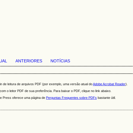
UAL
ANTERIORES
NOTÍCIAS
n de leitura de arquivos PDF (por exemplo, uma versão atual do
Adobe Acrobat Reader
).
om o leitor PDF de sua preferência. Para baixar o PDF, clique no link abaixo.
ire Press oferece uma página de
Perguntas Frequentes sobre PDFs
bastante útil.