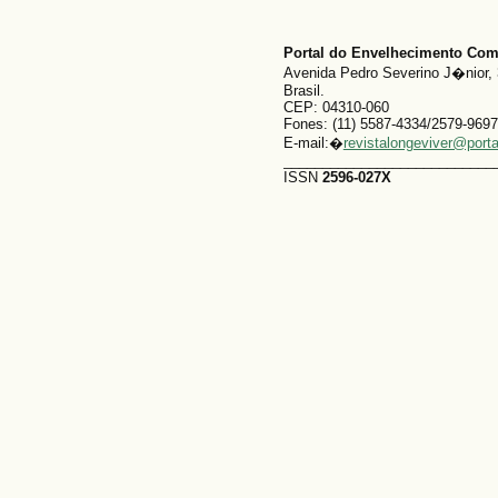
Portal do Envelhecimento Co
Avenida Pedro Severino J�nior, 
Brasil.
CEP: 04310-060
Fones: (11) 5587-4334/2579-9697
E-mail:�
revistalongeviver@port
___________________________
ISSN
2596-027X