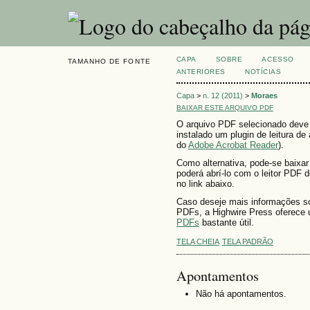
CAPA
SOBRE
ACESSO
TAMANHO DE FONTE
ANTERIORES
NOTÍCIAS
Capa
>
n. 12 (2011)
>
Moraes
BAIXAR ESTE ARQUIVO PDF
O arquivo PDF selecionado deve
instalado um plugin de leitura d
do
Adobe Acrobat Reader
).
Como alternativa, pode-se baixa
poderá abrí-lo com o leitor PDF d
no link abaixo.
Caso deseje mais informações so
PDFs, a Highwire Press oferece
PDFs
bastante útil.
TELA CHEIA
TELA PADRÃO
Apontamentos
Não há apontamentos.